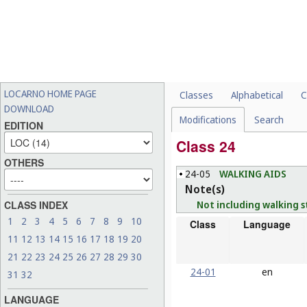
LOCARNO HOME PAGE
Classes
Alphabetical
C
DOWNLOAD
Modifications
Search
EDITION
Class 24
OTHERS
24-05
WALKING AIDS
Note(s)
Not including walking st
CLASS INDEX
1
2
3
4
5
6
7
8
9
10
Class
Language
11
12
13
14
15
16
17
18
19
20
21
22
23
24
25
26
27
28
29
30
24-01
en
31
32
LANGUAGE