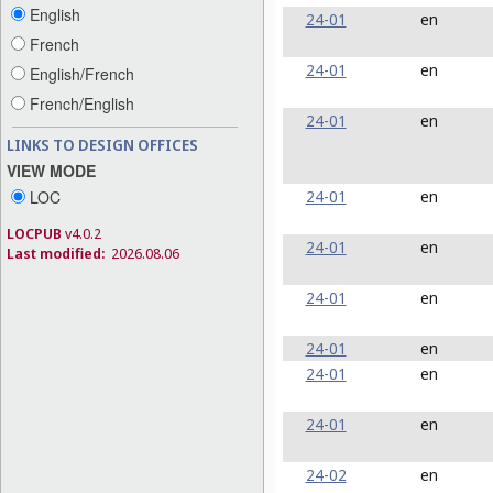
English
24-01
en
French
24-01
en
English/French
French/English
24-01
en
LINKS TO DESIGN OFFICES
VIEW MODE
LOC
24-01
en
LOCPUB
v4.0.2
24-01
en
Last modified:
2026.08.06
24-01
en
24-01
en
24-01
en
24-01
en
24-02
en