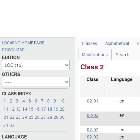
LOCARNO HOME PAGE
Classes
Alphabetical
C
DOWNLOAD
Modifications
Search
EDITION
Class 2
OTHERS
Class
Language
CLASS INDEX
02-01
en
1
2
3
4
5
6
7
8
9
10
11
12
13
14
15
16
17
18
19
20
02-02
en
21
22
23
24
25
26
27
28
29
30
31
32
02-02
en
LANGUAGE
02-02
en