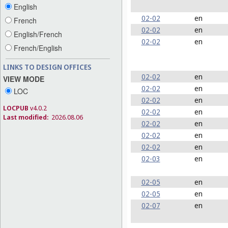
English
02-02
en
French
02-02
en
English/French
02-02
en
French/English
LINKS TO DESIGN OFFICES
02-02
en
VIEW MODE
02-02
en
LOC
02-02
en
LOCPUB
v4.0.2
02-02
en
Last modified:
2026.08.06
02-02
en
02-02
en
02-02
en
02-03
en
02-05
en
02-05
en
02-07
en